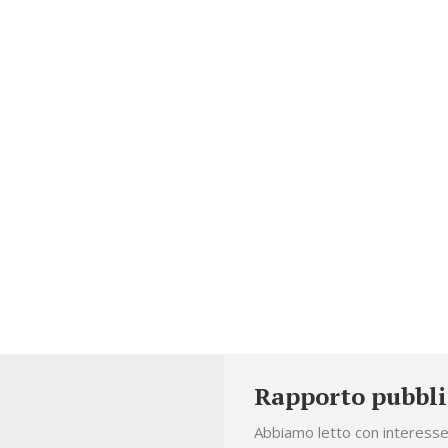
OME
NEWS / ARTICOLI
SCRIVICI
News / Artico
Rapporto pubbli
Abbiamo letto con interesse 