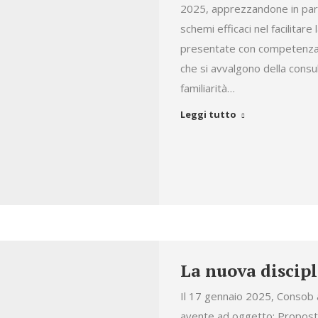
2025, apprezzandone in parti
schemi efficaci nel facilitar
presentate con competenza e 
che si avvalgono della consu
familiarità…
Leggi tutto
La nuova discipl
Il 17 gennaio 2025, Consob 
avente ad oggetto: Propost