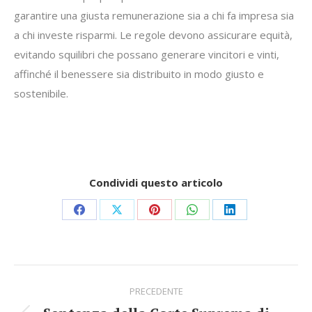
garantire una giusta remunerazione sia a chi fa impresa sia
a chi investe risparmi. Le regole devono assicurare equità,
evitando squilibri che possano generare vincitori e vinti,
affinché il benessere sia distribuito in modo giusto e
sostenibile.
Condividi questo articolo
Share
Share
Share
Share
Share
on
on
on
on
on
Facebook
X
Pinterest
WhatsApp
LinkedIn
Commento
PRECEDENTE
di