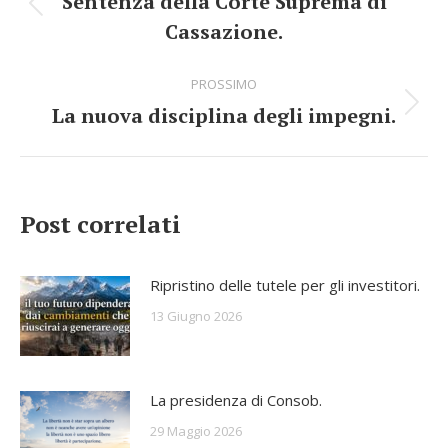
Sentenza della Corte Suprema di
Stile
navigazione
Cassazione.
dell'anteprima:
PROSSIMO
La nuova disciplina degli impegni.
Numero
di
posts:
Post correlati
Ripristino delle tutele per gli investitori.
13 Giugno 2026
La presidenza di Consob.
29 Maggio 2026