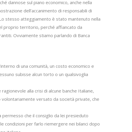
erché dannose sul piano economico, anche nella
mostrazione dell’accanimento di responsabili di
a. Lo stesso atteggiamento è stato mantenuto nella
el proprio territorio, perché affiancato da
garantiti. Ovviamente stiamo parlando di Banca
l’interno di una comunità, un costo economico e
ssuno subisse alcun torto o un qualsivoglia
ionevole alla crisi di alcune banche Italiane,
ro volontariamente versato da società private, che
a permesso che il consiglio da lei presieduto
e condizioni per farlo riemergere nei bilanci dopo