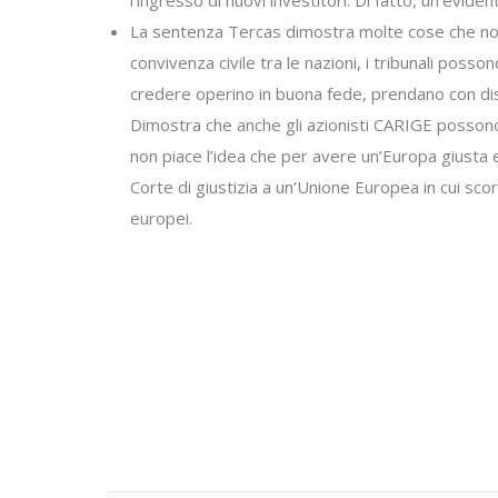
l’ingresso di nuovi investitori. Di fatto, un’evident
La sentenza Tercas dimostra molte cose che non 
convivenza civile tra le nazioni, i tribunali poss
credere operino in buona fede, prendano con disin
Dimostra che anche gli azionisti CARIGE possono a
non piace l’idea che per avere un’Europa giusta e
Corte di giustizia a un’Unione Europea in cui sco
europei.