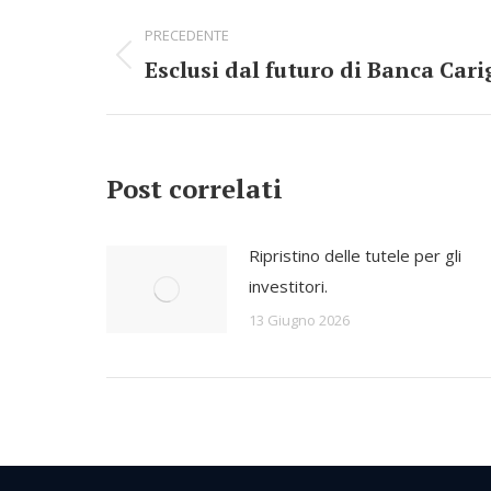
Commento
PRECEDENTE
di
Esclusi dal futuro di Banca Cari
Stile
navigazione
dell'anteprima:
Post correlati
Ripristino delle tutele per gli
investitori.
13 Giugno 2026