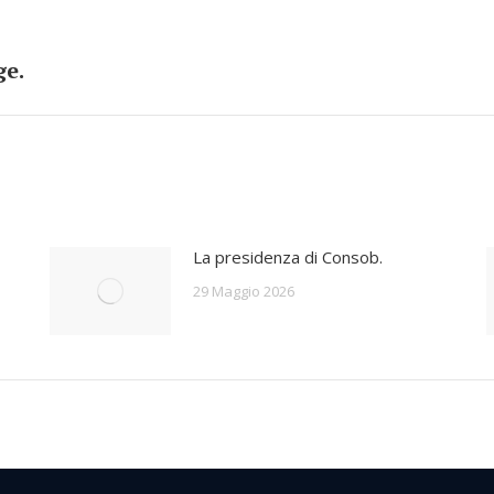
ge.
Numero
di
posts:
La presidenza di Consob.
29 Maggio 2026