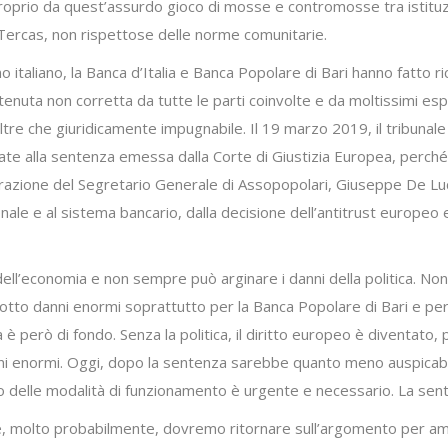
Proprio da quest’assurdo gioco di mosse e contromosse tra istituzion
i Tercas, non rispettose delle norme comunitarie.
taliano, la Banca d’Italia e Banca Popolare di Bari hanno fatto ric
ritenuta non corretta da tutte le parti coinvolte e da moltissimi e
, oltre che giuridicamente impugnabile. Il 19 marzo 2019, il tribunal
gate alla sentenza emessa dalla Corte di Giustizia Europea, perché
hiarazione del Segretario Generale di Assopopolari, Giuseppe De Lu
ale e al sistema bancario, dalla decisione dell’antitrust europeo e 
i dell’economia e non sempre può arginare i danni della politica. 
tto danni enormi soprattutto per la Banca Popolare di Bari e per i
 però di fondo. Senza la politica, il diritto europeo è diventato, p
i enormi. Oggi, dopo la sentenza sarebbe quanto meno auspicabil
delle modalità di funzionamento è urgente e necessario. La sent
se, molto probabilmente, dovremo ritornare sull’argomento per amp