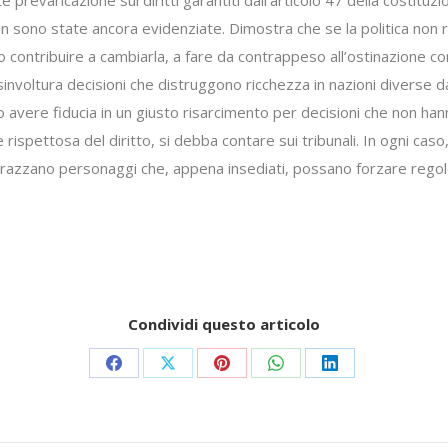
e prevaricazione sui diritti garantiti dall’articolo 47 della costituzio
sono state ancora evidenziate. Dimostra che se la politica non r
ono contribuire a cambiarla, a fare da contrappeso all’ostinazione co
voltura decisioni che distruggono ricchezza in nazioni diverse da q
vere fiducia in un giusto risarcimento per decisioni che non hanno
 rispettosa del diritto, si debba contare sui tribunali. In ogni ca
rrazzano personaggi che, appena insediati, possano forzare regole 
Condividi questo articolo
Share
Share
Share
Share
Share
on
on
on
on
on
Facebook
X
Pinterest
WhatsApp
LinkedIn