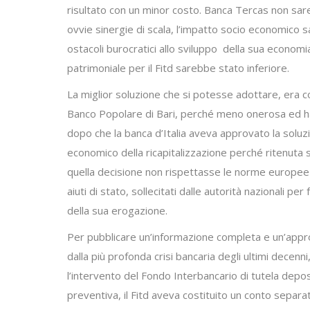
risultato con un minor costo. Banca Tercas non sar
ovvie sinergie di scala, l’impatto socio economico 
ostacoli burocratici allo sviluppo della sua economia.
patrimoniale per il Fitd sarebbe stato inferiore.
La miglior soluzione che si potesse adottare, era co
Banco Popolare di Bari, perché meno onerosa ed ha 
dopo che la banca d’Italia aveva approvato la sol
economico della ricapitalizzazione perché ritenut
quella decisione non rispettasse le norme europee sug
aiuti di stato, sollecitati dalle autorità nazionali pe
della sua erogazione.
Per pubblicare un’informazione completa e un’approfon
dalla più profonda crisi bancaria degli ultimi dece
l’intervento del Fondo Interbancario di tutela depos
preventiva, il Fitd aveva costituito un conto separ