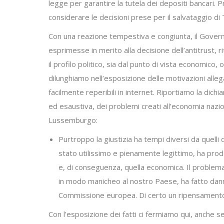
legge per garantire la tutela dei depositi bancari. 
considerare le decisioni prese per il salvataggio d
Con una reazione tempestiva e congiunta, il Governo i
esprimesse in merito alla decisione dell’antitrust, 
il profilo politico, sia dal punto di vista economico
dilunghiamo nell’esposizione delle motivazioni alle
facilmente reperibili in internet. Riportiamo la dic
ed esaustiva, dei problemi creati all’economia nazion
Lussemburgo:
Purtroppo la giustizia ha tempi diversi da quell
stato utilissimo e pienamente legittimo, ha prodo
e, di conseguenza, quella economica. Il problema è
in modo manicheo al nostro Paese, ha fatto dann
Commissione europea. Di certo un ripensamento 
Con l’esposizione dei fatti ci fermiamo qui, anche 