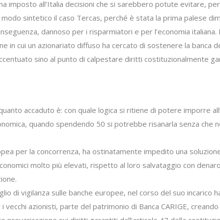
ha imposto all’Italia decisioni che si sarebbero potute evitare, p
n modo sintetico il caso Tercas, perché è stata la prima palese di
conseguenza, dannoso per i risparmiatori e per l’economia italian
ione in cui un azionariato diffuso ha cercato di sostenere la banca d
 accentuato sino al punto di calpestare diritti costituzionalmente 
uanto accaduto è: con quale logica si ritiene di potere imporre al
economica, quando spendendo 50 si potrebbe risanarla senza che ne
 per la concorrenza, ha ostinatamente impedito una soluzione rag
 economici molto più elevati, rispetto al loro salvataggio con dena
ione.
io di vigilanza sulle banche europee, nel corso del suo incarico h
 vecchi azionisti, parte del patrimonio di Banca CARIGE, creando l