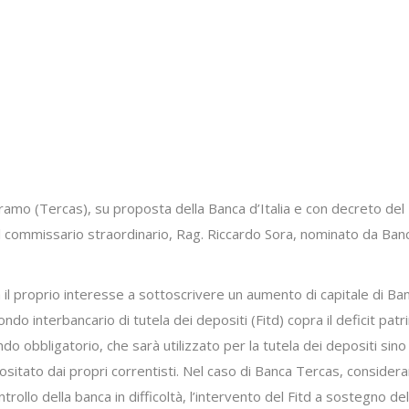
eramo (Tercas), su proposta della Banca d’Italia e con decreto del 
l commissario straordinario, Rag. Riccardo Sora, nominato da Banca
 il proprio interesse a sottoscrivere un aumento di capitale di Ba
ndo interbancario di tutela dei depositi (Fitd) copra il deficit patr
do obbligatorio, che sarà utilizzato per la tutela dei depositi sin
positato dai propri correntisti. Nel caso di Banca Tercas, considera
ontrollo della banca in difficoltà, l’intervento del Fitd a sostegno