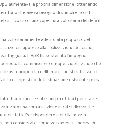
 e BpB aumentava la propria dimensione, ottenendo
erritorio che aveva bisogno di stimoli e non di
elati. Il costo di una copertura volontaria del deficit
ti ha volontariamente aderito alla proposta del
anzie di supporto alla realizzazione del piano,
 vantaggiosa. Il BpB ha sostenuto l’impegno
o periodo. La commissione europea, ipotizzando che
’Antitrust europeo ha deliberato che si trattasse di
’aiuto e il ripristino della situazione esistente prima
lia di adottare le soluzioni più efficaci per uscire
va inviato una comunicazione in cui si diceva che
aiuto di stato. Per rispondere a quella mossa
ndi, non considerabili come versamenti a norma di