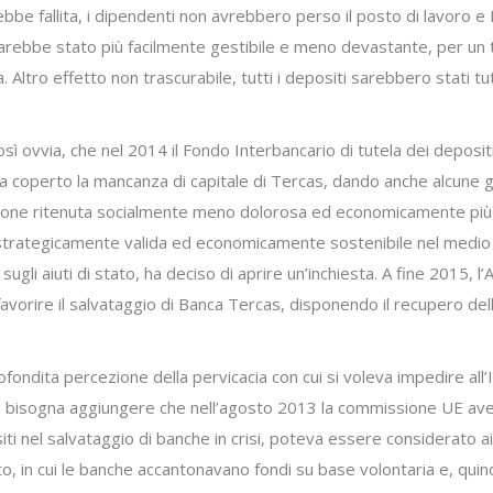
ebbe fallita, i dipendenti non avrebbero perso il posto di lavoro
sarebbe stato più facilmente gestibile e meno devastante, per un t
 Altro effetto non trascurabile, tutti i depositi sarebbero stati tut
sì ovvia, che nel 2014 il Fondo Interbancario di tutela dei deposi
coperto la mancanza di capitale di Tercas, dando anche alcune gar
uzione ritenuta socialmente meno dolorosa ed economicamente più
a strategicamente valida ed economicamente sostenibile nel medi
li aiuti di stato, ha deciso di aprire un’inchiesta. A fine 2015, l
r favorire il salvataggio di Banca Tercas, disponendo il recupero dell
dita percezione della pervicacia con cui si voleva impedire all’Ita
nni, bisogna aggiungere che nell’agosto 2013 la commissione UE ave
iti nel salvataggio di banche in crisi, poteva essere considerato 
ato, in cui le banche accantonavano fondi su base volontaria e, qui