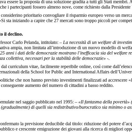
ava essere la proposta di una soluzione gradita a tutti gli Stati membri. 
che i partecipanti fossero almeno nove, come richiesto dalla President
a considerino prioritario convogliare il risparmio europeo verso un merca
«Si sta iniziando a capire che 27 mercati sono troppo piccoli per compe
 il declino.
fessor Carlo Pelanda, intitolato: –
La necessità di un welfare di invest
ativa ampia, non limitata all’introduzione di un nuovo modello di welfar
25 anni i dati delle democrazie mostrano l’inefficacia sia del welfare re
a collettiva, necessari per la stabilità delle democrazie»
-.
l curriculum vitae, facilmente reperibile online, così come dall’elenco 
ernazionali della School for Public and International Affairs dell’Uni
politiche che non hanno previsto investimenti finalizzati ad accrescere «
l conseguente aumento del numero di cittadini a basso reddito.
formulate nel saggio pubblicato nel 1995: –
«Il fantasma della povertà
 (gradualmente) di quelli sia redistributivo/burocratico sia minimo o as
confermato la previsione deducibile dal titolo: riduzione del potere d’ac
 pubblico e crescente emigrazione dei giovani alla ricerca di migliori oppo