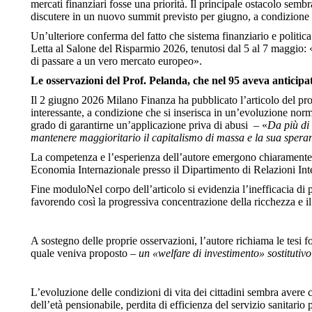
mercati finanziari fosse una priorità. Il principale ostacolo sembr
discutere in un nuovo summit previsto per giugno, a condizione 
Un’ulteriore conferma del fatto che sistema finanziario e politic
Letta al Salone del Risparmio 2026, tenutosi dal 5 al 7 maggio: 
di passare a un vero mercato europeo».
Le osservazioni del Prof. Pelanda, che nel 95 aveva anticipato
Il 2 giugno 2026 Milano Finanza ha pubblicato l’articolo del pro
interessante, a condizione che si inserisca in un’evoluzione norm
grado di garantirne un’applicazione priva di abusi – «
Da più di 
mantenere maggioritario il capitalismo di massa e la sua speranz
La competenza e l’esperienza dell’autore emergono chiaramente da
Economia Internazionale presso il Dipartimento di Relazioni Int
Fine moduloNel corpo dell’articolo si evidenzia l’inefficacia di 
favorendo così la progressiva concentrazione della ricchezza e i
A sostegno delle proprie osservazioni, l’autore richiama le tesi 
quale veniva proposto –
un «welfare di investimento» sostitutivo
L’evoluzione delle condizioni di vita dei cittadini sembra avere 
dell’età pensionabile, perdita di efficienza del servizio sanitario