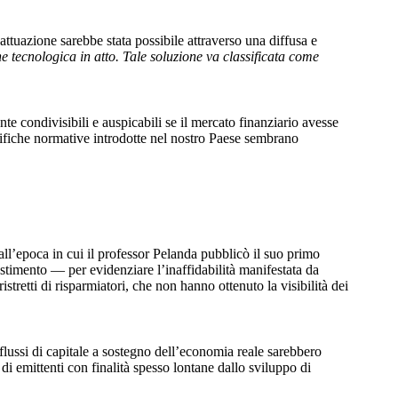
i attuazione sarebbe stata possibile attraverso una diffusa e
ne tecnologica in atto. Tale soluzione va classificata come
nte condivisibili e auspicabili se il mercato finanziario avesse
 modifiche normative introdotte nel nostro Paese sembrano
all’epoca in cui il professor Pelanda pubblicò il suo primo
estimento — per evidenziare l’inaffidabilità manifestata da
stretti di risparmiatori, che non hanno ottenuto la visibilità dei
flussi di capitale a sostegno dell’economia reale sarebbero
di emittenti con finalità spesso lontane dallo sviluppo di