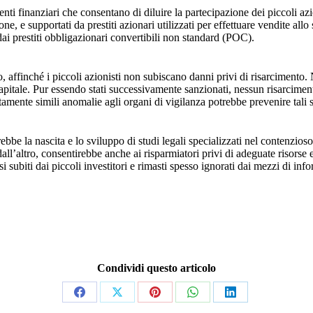
i finanziari che consentano di diluire la partecipazione dei piccoli azioni
ione, e supportati da prestiti azionari utilizzati per effettuare vendite all
i prestiti obbligazionari convertibili non standard (POC).
, affinché i piccoli azionisti non subiscano danni privi di risarcimento
itale. Pur essendo stati successivamente sanzionati, nessun risarcimento
mente simili anomalie agli organi di vigilanza potrebbe prevenire tali sit
avorirebbe la nascita e lo sviluppo di studi legali specializzati nel conten
 dall’altro, consentirebbe anche ai risparmiatori privi di adeguate risorse
si subiti dai piccoli investitori e rimasti spesso ignorati dai mezzi di inf
Condividi questo articolo
Share
Share
Share
Share
Share