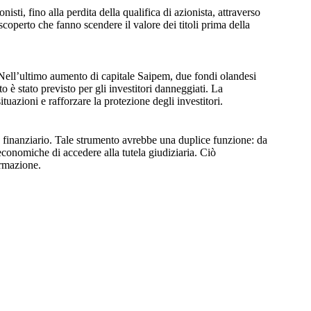
sti, fino alla perdita della qualifica di azionista, attraverso
o scoperto che fanno scendere il valore dei titoli prima della
. Nell’ultimo aumento di capitale Saipem, due fondi olandesi
 è stato previsto per gli investitori danneggiati. La
uazioni e rafforzare la protezione degli investitori.
zioso finanziario. Tale strumento avrebbe una duplice funzione: da
 economiche di accedere alla tutela giudiziaria. Ciò
ormazione.