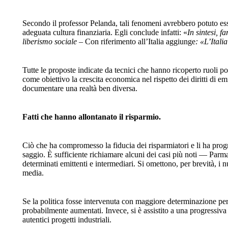
Secondo il professor Pelanda, tali fenomeni avrebbero potuto ess
adeguata cultura finanziaria. Egli conclude infatti: «
In sintesi, 
liberismo sociale –
Con riferimento all’Italia aggiunge
: «L’Itali
Tutte le proposte indicate da tecnici che hanno ricoperto ruoli po
come obiettivo la crescita economica nel rispetto dei diritti di em
documentare una realtà ben diversa.
Fatti che hanno allontanato il risparmio.
Ciò che ha compromesso la fiducia dei risparmiatori e li ha progre
saggio. È sufficiente richiamare alcuni dei casi più noti — Parma
determinati emittenti e intermediari. Si omettono, per brevità, i n
media.
Se la politica fosse intervenuta con maggiore determinazione per 
probabilmente aumentati. Invece, si è assistito a una progressiva 
autentici progetti industriali.