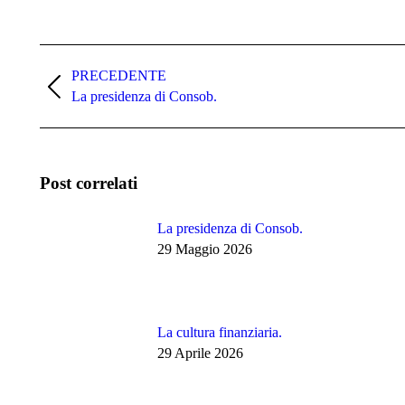
Commento
di
PRECEDENTE
Stile
La presidenza di Consob.
navigazione
dell'anteprima:
Post correlati
La presidenza di Consob.
29 Maggio 2026
La cultura finanziaria.
29 Aprile 2026