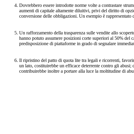
Dovrebbero essere introdotte norme volte a contrastare strument
aumenti di capitale altamente diluitivi, privi del diritto di opz
conversione delle obbligazioni. Un esempio è rappresentato da
Un rafforzamento della trasparenza sulle vendite allo scoperto
hanno potuto assumere posizioni corte superiori al 50% del cap
predisposizione di piattaforme in grado di segnalare immediata
Il ripristino del patto di quota lite tra legali e ricorrenti, f
un lato, costituirebbe un efficace deterrente contro gli abusi;
contribuirebbe inoltre a portare alla luce la moltitudine di abu