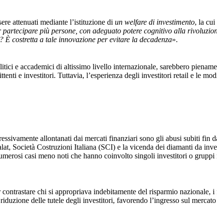
ere attenuati mediante l’istituzione di
un welfare di investimento
, la cu
far partecipare più persone, con adeguato potere cognitivo alla rivoluzio
a? È costretta a tale innovazione per evitare la decadenza
».
litici e accademici di altissimo livello internazionale, sarebbero piename
ittenti e investitori. Tuttavia, l’esperienza degli investitori retail e le
ssivamente allontanati dai mercati finanziari sono gli abusi subiti fin d
lat, Società Costruzioni Italiana (SCI) e la vicenda dei diamanti da inv
umerosi casi meno noti che hanno coinvolto singoli investitori o gruppi ri
contrastare chi si appropriava indebitamente del risparmio nazionale, i 
riduzione delle tutele degli investitori, favorendo l’ingresso sul mercato 