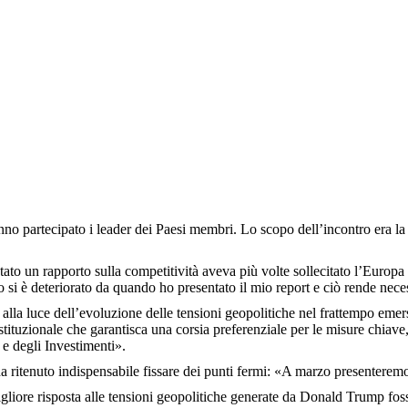
no partecipato i leader dei Paesi membri. Lo scopo dell’incontro era la d
 un rapporto sulla competitività aveva più volte sollecitato l’Europa ad
o si è deteriorato da quando ho presentato il mio report e ciò rende nece
lla luce dell’evoluzione delle tensioni geopolitiche nel frattempo emers
ituzionale che garantisca una corsia preferenziale per le misure chiave, 
 e degli Investimenti».
a ritenuto indispensabile fissare dei punti fermi: «A marzo presente
igliore risposta alle tensioni geopolitiche generate da Donald Trump fos