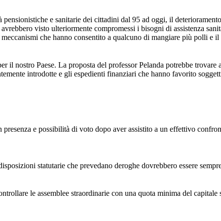
à pensionistiche e sanitarie dei cittadini dal 95 ad oggi, il deteriorame
ni avrebbero visto ulteriormente compromessi i bisogni di assistenza sanitari
 i meccanismi che hanno consentito a qualcuno di mangiare più polli e il
 per il nostro Paese. La proposta del professor Pelanda potrebbe trovare 
mente introdotte e gli espedienti finanziari che hanno favorito soggetti d
 presenza e possibilità di voto dopo aver assistito a un effettivo confron
 disposizioni statutarie che prevedano deroghe dovrebbero essere sempre
 controllare le assemblee straordinarie con una quota minima del capital