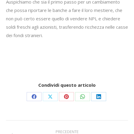
Auspichiamo che sia il primo passo per un cambiamento
che possa riportare le banche a fare il loro mestiere, che
non può certo essere quello di vendere NPL e chiedere
soldi freschi agli azionisti, trasferendo ricchezza nelle casse
dei fondi stranieri.
Condividi questo articolo
Share
Share
Share
Share
Share
on
on
on
on
on
Facebook
X
Pinterest
WhatsApp
LinkedIn
Commento
PRECEDENTE