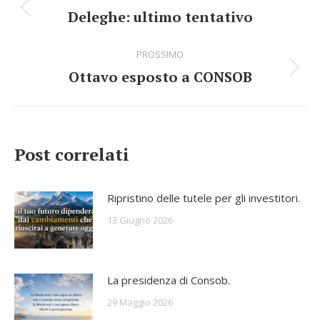
di
Deleghe: ultimo tentativo
Stile
navigazione
dell'anteprima:
PROSSIMO
Ottavo esposto a CONSOB
Numero
di
posts:
Post correlati
Ripristino delle tutele per gli investitori.
13 Giugno 2026
La presidenza di Consob.
29 Maggio 2026