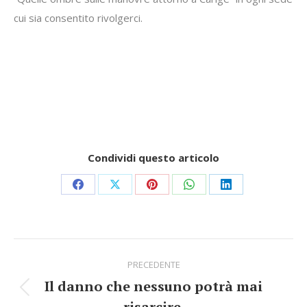
cui sia consentito rivolgerci.
Condividi questo articolo
Share
Share
Share
Share
Share
on
on
on
on
on
Facebook
X
Pinterest
WhatsApp
LinkedIn
Commento
PRECEDENTE
di
Il danno che nessuno potrà mai
Stile
risarcire.