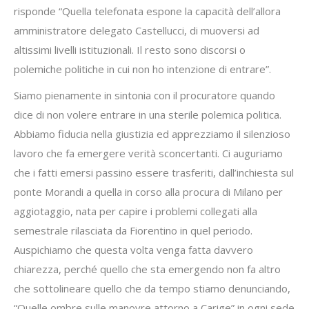
risponde “Quella telefonata espone la capacità dell’allora
amministratore delegato Castellucci, di muoversi ad
altissimi livelli istituzionali. Il resto sono discorsi o
polemiche politiche in cui non ho intenzione di entrare”.
Siamo pienamente in sintonia con il procuratore quando
dice di non volere entrare in una sterile polemica politica.
Abbiamo fiducia nella giustizia ed apprezziamo il silenzioso
lavoro che fa emergere verità sconcertanti. Ci auguriamo
che i fatti emersi passino essere trasferiti, dall’inchiesta sul
ponte Morandi a quella in corso alla procura di Milano per
aggiotaggio, nata per capire i problemi collegati alla
semestrale rilasciata da Fiorentino in quel periodo.
Auspichiamo che questa volta venga fatta davvero
chiarezza, perché quello che sta emergendo non fa altro
che sottolineare quello che da tempo stiamo denunciando,
“Quelle ombre sulle manovre attorno a Carige” in ogni sede