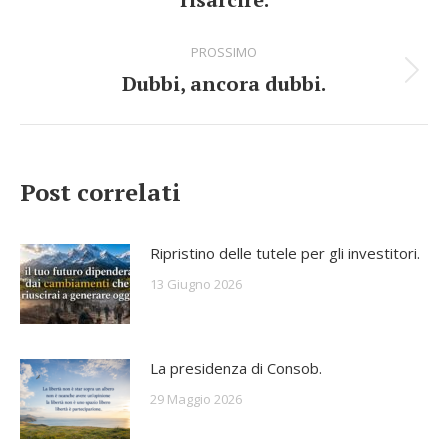
navigazione
dell'anteprima:
PROSSIMO
Dubbi, ancora dubbi.
Numero
di
posts:
Post correlati
Ripristino delle tutele per gli investitori.
13 Giugno 2026
La presidenza di Consob.
29 Maggio 2026