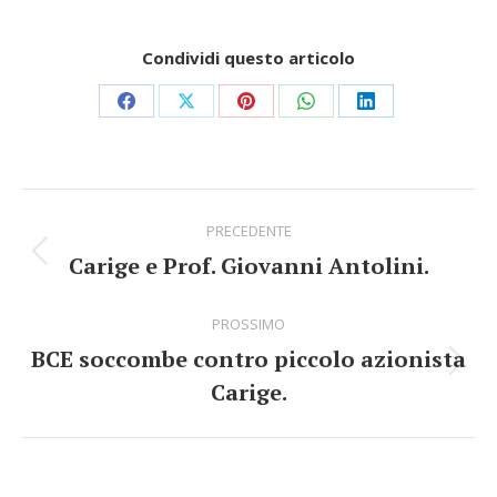
Condividi questo articolo
Share
Share
Share
Share
Share
on
on
on
on
on
Facebook
X
Pinterest
WhatsApp
LinkedIn
Commento
PRECEDENTE
di
Carige e Prof. Giovanni Antolini.
Stile
navigazione
dell'anteprima:
PROSSIMO
BCE soccombe contro piccolo azionista
Numero
Carige.
di
posts: