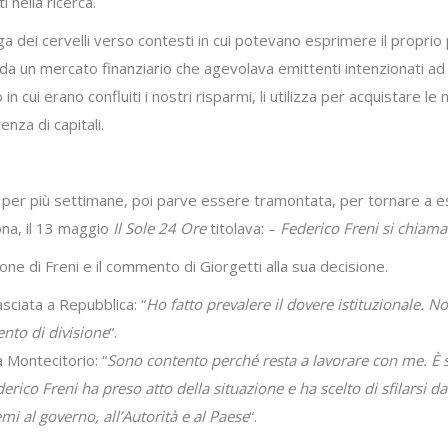
 nella ricerca.
a dei cervelli verso contesti in cui potevano esprimere il propri
 da un mercato finanziario che agevolava emittenti intenzionati ad 
rio in cui erano confluiti i nostri risparmi, li utilizza per acquistar
nza di capitali.
a per più settimane, poi parve essere tramontata, per tornare a
na, il 13 maggio
Il Sole 24 Ore
titolava: –
Federico Freni si chiama
one di Freni e il commento di Giorgetti alla sua decisione.
asciata a Repubblica: “
Ho fatto prevalere il dovere istituzionale. 
nto di divisione
“.
a Montecitorio: “
Sono contento perché resta a lavorare con me. È 
erico Freni ha preso atto della situazione e ha scelto di sfilarsi d
i al governo, all’Autorità e al Paese
“.