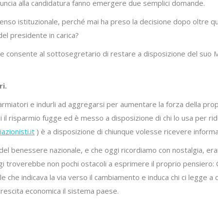
a rinuncia alla candidatura fanno emergere due semplici domande.
enso istituzionale, perché mai ha preso la decisione dopo oltre q
el presidente in carica?
a, che consente al sottosegretario di restare a disposizione del su
i.
armiatori e indurli ad aggregarsi per aumentare la forza della prop
i quali il risparmio fugge ed è messo a disposizione di chi lo usa per 
zionisti.it
) è a disposizione di chiunque volesse ricevere informa
del benessere nazionale, e che oggi ricordiamo con nostalgia, erano 
i troverebbe non pochi ostacoli a esprimere il proprio pensiero: 
ale che indicava la via verso il cambiamento e induca chi ci legge a 
 crescita economica il sistema paese.