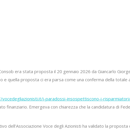
Consob era stata proposta il 20 gennaio 2026 da Giancarlo Giorgett
e quella proposta ci era parsa come una conferma della totale ass
//vocedegliazionisti.it/i-paradossi-insospettiscono-i-risparmiatori
ato finanziario. Emergeva con chiarezza che la candidatura di Fed
ttivo dell’Associazione Voce degli Azionisti ha validato la proposta 