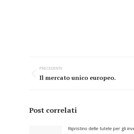
Commento
PRECEDENTE
di
Il mercato unico europeo.
Stile
navigazione
dell'anteprima:
Post correlati
Ripristino delle tutele per gli inve