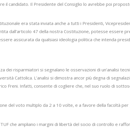
ere il candidato. Il Presidente del Consiglio lo avrebbe poi propost
tituzionale era stata inviata anche a tutti i Presidenti, Vicepreside
ita dall’articolo 47 della nostra Costituzione, potesse essere preso
ssere assicurata da qualsiasi ideologia politica che intenda presid
nza dei risparmiatori si segnalano le osservazioni di un’analisi te
rsità Cattolica. L’analisi si dimostra ancor più degna di segnalazio
 Freni. Infatti, consente di cogliere che, nel suo ruolo di sottoseg
 del voto multiplo da 2 a 10 volte, e a favore della facoltà per g
 che ampliano i margini di libertà del socio di controllo e raffo