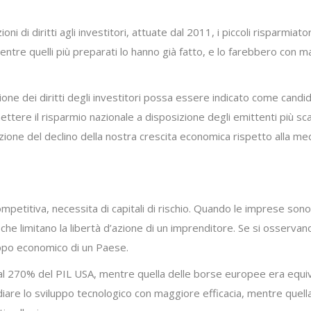
 di diritti agli investitori, attuate dal 2011, i piccoli risparmiato
tre quelli più preparati lo hanno già fatto, e lo farebbero con mag
uzione dei diritti degli investitori possa essere indicato come can
ettere il risparmio nazionale a disposizione degli emittenti più s
ecuzione del declino della nostra crescita economica rispetto alla 
etitiva, necessita di capitali di rischio. Quando le imprese sono 
che limitano la libertà d’azione di un imprenditore. Se si osservano
luppo economico di un Paese.
i al 270% del PIL USA, mentre quella delle borse europee era equiv
iare lo sviluppo tecnologico con maggiore efficacia, mentre quell