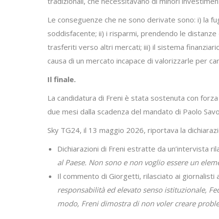
tradizionali, che necessitavano di minori investimenti
Le conseguenze che ne sono derivate sono: i) la fug
soddisfacente; ii) i risparmi, prendendo le distanze
trasferiti verso altri mercati; iii) il sistema finanzia
causa di un mercato incapace di valorizzarle per care
Il finale.
La candidatura di Freni è stata sostenuta con forz
due mesi dalla scadenza del mandato di Paolo Savo
Sky TG24, il 13 maggio 2026, riportava la dichiarazi
Dichiarazioni di Freni estratte da un’intervista ril
al Paese. Non sono e non voglio essere un eleme
Il commento di Giorgetti, rilasciato ai giornalisti 
responsabilità ed elevato senso istituzionale, Fed
modo, Freni dimostra di non voler creare problem