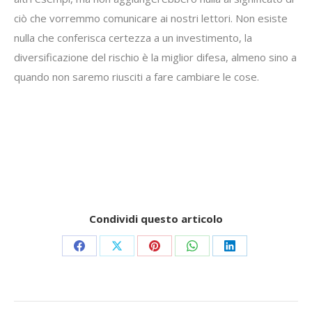
ciò che vorremmo comunicare ai nostri lettori. Non esiste
nulla che conferisca certezza a un investimento, la
diversificazione del rischio è la miglior difesa, almeno sino a
quando non saremo riusciti a fare cambiare le cose.
Condividi questo articolo
Share
Share
Share
Share
Share
on
on
on
on
on
Facebook
X
Pinterest
WhatsApp
LinkedIn