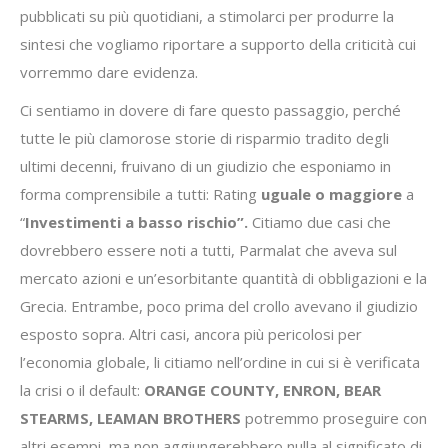
pubblicati su più quotidiani, a stimolarci per produrre la
sintesi che vogliamo riportare a supporto della criticità cui
vorremmo dare evidenza.
Ci sentiamo in dovere di fare questo passaggio, perché
tutte le più clamorose storie di risparmio tradito degli
ultimi decenni, fruivano di un giudizio che esponiamo in
forma comprensibile a tutti: Rating
uguale o maggiore
a
“
Investimenti a basso rischio”.
Citiamo due casi che
dovrebbero essere noti a tutti, Parmalat che aveva sul
mercato azioni e un’esorbitante quantità di obbligazioni e la
Grecia. Entrambe, poco prima del crollo avevano il giudizio
esposto sopra. Altri casi, ancora più pericolosi per
l’economia globale, li citiamo nell’ordine in cui si è verificata
la crisi o il default:
ORANGE COUNTY
,
ENRON,
BEAR
STEARMS,
LEAMAN BROTHERS
potremmo proseguire con
altri esempi, ma non aggiungerebbero nulla al significato di