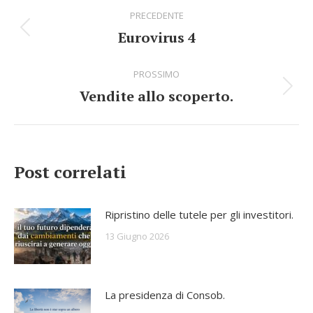
Commento
PRECEDENTE
di
Eurovirus 4
Stile
navigazione
dell'anteprima:
PROSSIMO
Vendite allo scoperto.
Numero
di
posts:
Post correlati
Ripristino delle tutele per gli investitori.
13 Giugno 2026
La presidenza di Consob.