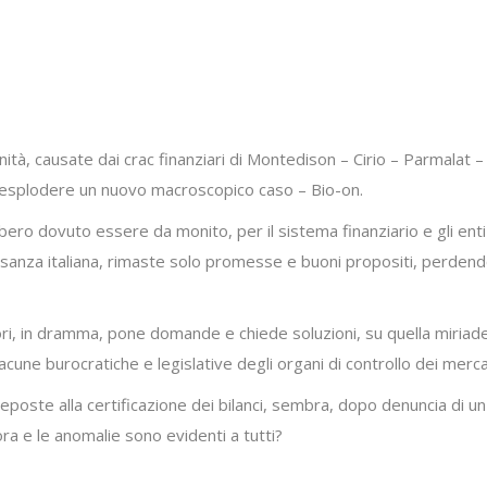
munità, causate dai crac finanziari di Montedison – Cirio – Parmal
 esplodere un nuovo macroscopico caso – Bio-on.
bero dovuto essere da monito, per il sistema finanziario e gli enti
usanza italiana, rimaste solo promesse e buoni propositi, perdendosi
ori, in dramma, pone domande e chiede soluzioni, su quella miriade d
e lacune burocratiche e legislative degli organi di controllo dei merca
poste alla certificazione dei bilanci, sembra, dopo denuncia di u
a e le anomalie sono evidenti a tutti?