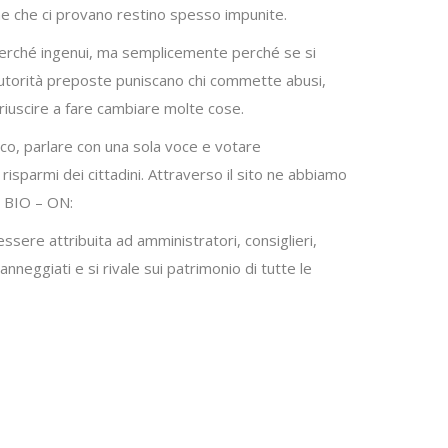
e che ci provano restino spesso impunite.
n perché ingenui, ma semplicemente perché se si
 autorità preposte puniscano chi commette abusi,
e riuscire a fare cambiare molte cose.
itico, parlare con una sola voce e votare
risparmi dei cittadini. Attraverso il sito ne abbiamo
i BIO – ON:
ssere attribuita ad amministratori, consiglieri,
anneggiati e si rivale sui patrimonio di tutte le