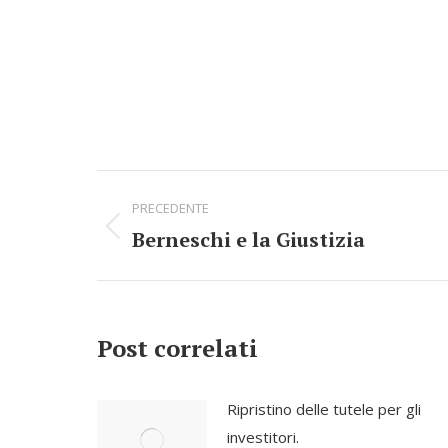
Commento
PRECEDENTE
di
Berneschi e la Giustizia
Stile
navigazione
dell'anteprima:
Post correlati
Ripristino delle tutele per gli
investitori.