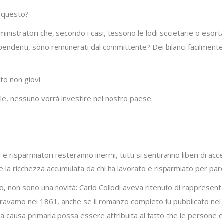
a questo?
istratori che, secondo i casi, tessono le lodi societarie o esortano
pendenti, sono remunerati dal committente? Dei bilanci facilmente 
to non giovi.
rale, nessuno vorrà investire nel nostro paese.
ri e risparmiatori resteranno inermi, tutti si sentiranno liberi di acc
he la ricchezza accumulata da chi ha lavorato e risparmiato per pare
to, non sono una novità: Carlo Collodi aveva ritenuto di rappresent
ravamo nei 1861, anche se il romanzo completo fu pubblicato nel 1
a causa primaria possa essere attribuita al fatto che le persone cu