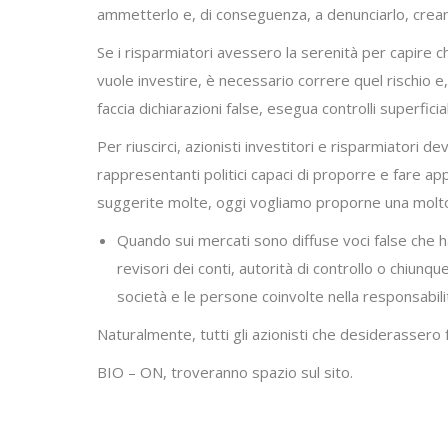
ammetterlo e, di conseguenza, a denunciarlo, crean
Se i risparmiatori avessero la serenità per capire 
vuole investire, è necessario correre quel rischio 
faccia dichiarazioni false, esegua controlli superfic
Per riuscirci, azionisti investitori e risparmiatori 
rappresentanti politici capaci di proporre e fare ap
suggerite molte, oggi vogliamo proporne una molto
Quando sui mercati sono diffuse voci false che ha
revisori dei conti, autorità di controllo o chiunq
società e le persone coinvolte nella responsabili
Naturalmente, tutti gli azionisti che desiderassero 
BIO – ON, troveranno spazio sul sito.