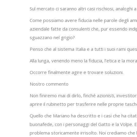
Sul mercato ci saranno altri casi rischiosi, analoghi 
Come possiamo avere fiducia nelle parole degli ammin
aziendale fatte da consulenti che, pur essendo indi
sguazzano nel grigio?
Penso che al sistema Italia e a tutti i suoi rami ques
Alla lunga, venendo meno la fiducia, l’etica e la mo
Occorre finalmente agire e trovare soluzioni.
Nostro commento
Non finiremo mai di dirlo, finché azionisti, investito
aprire il rubinetto per trasferire nelle proprie tasc
Quello che Mariano ha descritto e i casi che ha cita
buonafede, con i personaggi del Gatto e la Volpe. E
problema storicamente irrisolto. Noi crediamo che l