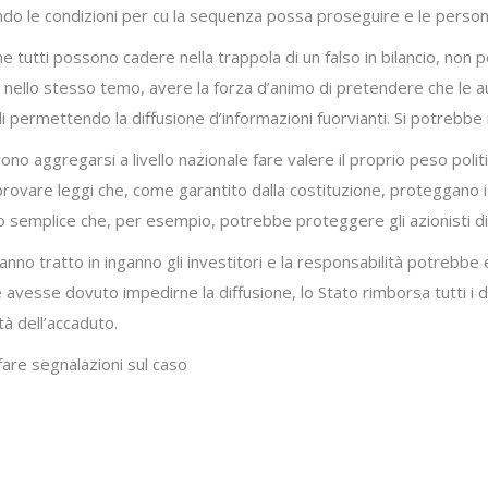
do le condizioni per cu la sequenza possa proseguire e le person
che tutti possono cadere nella trappola di un falso in bilancio, no
e, nello stesso temo, avere la forza d’animo di pretendere che le
iali permettendo la diffusione d’informazioni fuorvianti. Si potrebb
devono aggregarsi a livello nazionale fare valere il proprio peso pol
provare leggi che, come garantito dalla costituzione, proteggano i 
 semplice che, per esempio, potrebbe proteggere gli azionisti d
nno tratto in inganno gli investitori e la responsabilità potrebbe e
ue avesse dovuto impedirne la diffusione, lo Stato rimborsa tutti i d
tà dell’accaduto.
fare segnalazioni sul caso