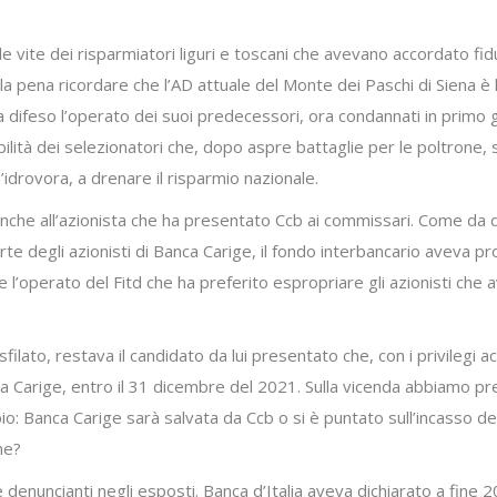
e vite dei risparmiatori liguri e toscani che avevano accordato fi
 la pena ricordare che l’AD attuale del Monte dei Paschi di Siena è
 difeso l’operato dei suoi predecessori, ora condannati in primo 
lità dei selezionatori che, dopo aspre battaglie per le poltrone, 
idrovora, a drenare il risparmio nazionale.
o anche all’azionista che ha presentato Ccb ai commissari. Come d
te degli azionisti di Banca Carige, il fondo interbancario aveva pr
 l’operato del Fitd che ha preferito espropriare gli azionisti che
lato, restava il candidato da lui presentato che, con i privilegi acc
 banca Carige, entro il 31 dicembre del 2021. Sulla vicenda abbiamo 
o: Banca Carige sarà salvata da Ccb o si è puntato sull’incasso del
ne?
 denuncianti negli esposti. Banca d’Italia aveva dichiarato a fine 2