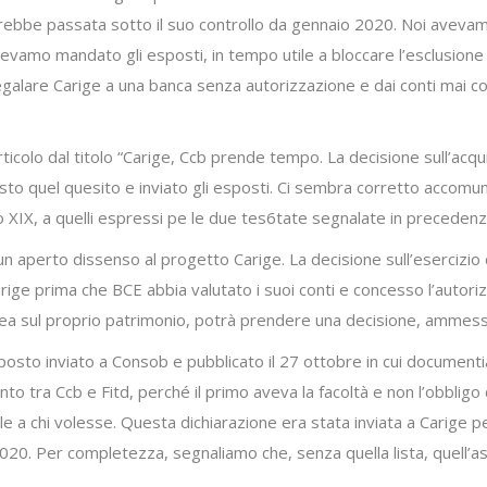
arebbe passata sotto il suo controllo da gennaio 2020. Noi aveva
avevamo mandato gli esposti, in tempo utile a bloccare l’esclusione 
lare Carige a una banca senza autorizzazione e dai conti mai cont
ticolo dal titolo “Carige, Ccb prende tempo. La decisione sull’acqui
osto quel quesito e inviato gli esposti. Ci sembra corretto accomu
lo XIX, a quelli espressi pe le due tes6tate segnalate in precedenz
 aperto dissenso al progetto Carige. La decisione sull’esercizio 
ige prima che BCE abbia valutato i suoi conti e concesso l’autorizz
ropea sul proprio patrimonio, potrà prendere una decisione, ammesso
sto inviato a Consob e pubblicato il 27 ottobre in cui documentia
o tra Ccb e Fitd, perché il primo aveva la facoltà e non l’obbligo 
le a chi volesse. Questa dichiarazione era stata inviata a Carige 
2020. Per completezza, segnaliamo che, senza quella lista, quell’