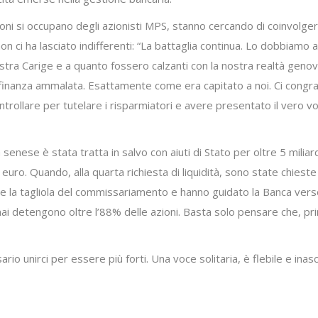
oni si occupano degli azionisti MPS, stanno cercando di coinvolgere
on ci ha lasciato indifferenti: “La battaglia continua. Lo dobbiamo al
a Carige e a quanto fossero calzanti con la nostra realtà genovese,
 di finanza ammalata. Esattamente come era capitato a noi. Ci cong
rollare per tutelare i risparmiatori e avere presentato il vero vol
 senese è stata tratta in salvo con aiuti di Stato per oltre 5 milia
di euro. Quando, alla quarta richiesta di liquidità, sono state chies
dere la tagliola del commissariamento e hanno guidato la Banca ver
ormai detengono oltre l’88% delle azioni. Basta solo pensare che,
ario unirci per essere più forti. Una voce solitaria, è flebile e in