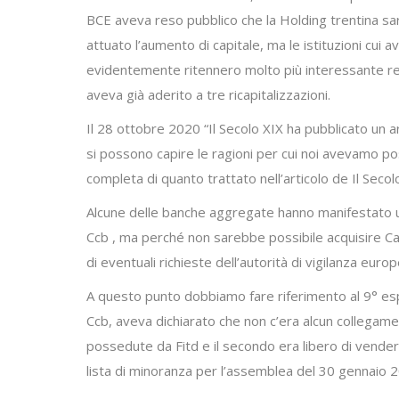
BCE aveva reso pubblico che la Holding trentina s
attuato l’aumento di capitale, ma le istituzioni cui 
evidentemente ritennero molto più interessante rega
aveva già aderito a tre ricapitalizzazioni.
Il 28 ottobre 2020 “Il Secolo XIX ha pubblicato un ar
si possono capire le ragioni per cui noi avevamo p
completa di quanto trattato nell’articolo de Il Seco
Alcune delle banche aggregate hanno manifestato un
Ccb , ma perché non sarebbe possibile acquisire Car
di eventuali richieste dell’autorità di vigilanza eu
A questo punto dobbiamo fare riferimento al 9° espo
Ccb, aveva dichiarato che non c’era alcun collegament
possedute da Fitd e il secondo era libero di vender
lista di minoranza per l’assemblea del 30 gennaio 