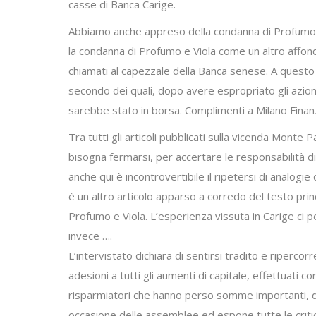
casse di Banca Carige.
Abbiamo anche appreso della condanna di Profumo e
la condanna di Profumo e Viola come un altro affond
chiamati al capezzale della Banca senese. A questo 
secondo dei quali, dopo avere espropriato gli azion
sarebbe stato in borsa. Complimenti a Milano Finanza
Tra tutti gli articoli pubblicati sulla vicenda Monte
bisogna fermarsi, per accertare le responsabilità d
anche qui è incontrovertibile il ripetersi di analog
è un altro articolo apparso a corredo del testo prin
Profumo e Viola. L’esperienza vissuta in Carige ci 
invece ….
L’intervistato dichiara di sentirsi tradito e riperco
adesioni a tutti gli aumenti di capitale, effettuati co
risparmiatori che hanno perso somme importanti, di fa
occasione delle assemblee ed espone tutte le criti