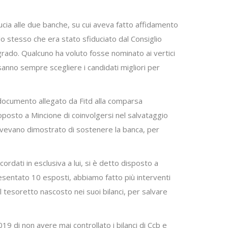
ducia alle due banche, su cui aveva fatto affidamento
 lo stesso che era stato sfiduciato dal Consiglio
grado. Qualcuno ha voluto fosse nominato ai vertici
sanno sempre scegliere i candidati migliori per
a documento allegato da Fitd alla comparsa
oposto a Mincione di coinvolgersi nel salvataggio
 avevano dimostrato di sostenere la banca, per
ordati in esclusiva a lui, si è detto disposto a
presentato 10 esposti, abbiamo fatto più interventi
 tesoretto nascosto nei suoi bilanci, per salvare
019 di non avere mai controllato i bilanci di Ccb e