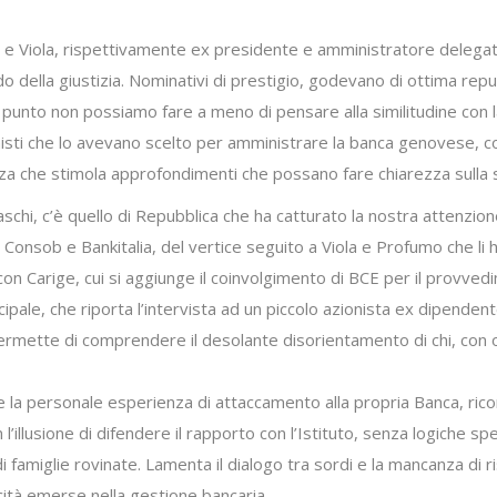
 Viola, rispettivamente ex presidente e amministratore delegato 
o della giustizia. Nominativi di prestigio, godevano di ottima rep
punto non possiamo fare a meno di pensare alla similitudine con l
isti che lo avevano scelto per amministrare la banca genovese, con
 che stimola approfondimenti che possano fare chiarezza sulla seri
 Paschi, c’è quello di Repubblica che ha catturato la nostra attenzio
i Consob e Bankitalia, del vertice seguito a Viola e Profumo che l
ie con Carige, cui si aggiunge il coinvolgimento di BCE per il pro
cipale, che riporta l’intervista ad un piccolo azionista ex dipenden
permette di comprendere il desolante disorientamento di chi, con 
rre la personale esperienza di attaccamento alla propria Banca, ricor
n l’illusione di difendere il rapporto con l’Istituto, senza logiche spe
miglie rovinate. Lamenta il dialogo tra sordi e la mancanza di rispo
cità emerse nella gestione bancaria.