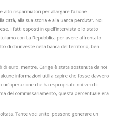
 altri risparmiatori per allargare l’azione
la città, alla sua storia e alla Banca perduta”. Noi
 i fatti esposti in quell’intervista e lo stato
ratuliamo con La Repubblica per avere affrontato
to di chi investe nella banca del territorio, ben
rdi di euro, mentre, Carige è stata sostenuta da noi
te alcune informazioni utili a capire che fosse davvero
so un’operazione che ha espropriato noi vecchi
 prima del commissariamento, questa percentuale era
ascoltata. Tante voci unite, possono generare un