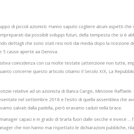
uppo di piccoli azionisti. Hanno saputo cogliere alcuni aspetti che
mpreparati dai possibili sviluppi futuri, della tempesta che si è abb
ndo dettagli che sono stati resi noti dai media dopo la ricezione d
le 5 cause aperte aa Genova.
ositiva coincidenza con cui molte testate (attenzione non tutte, im
quanto concerne questo articolo citiamo Il Secolo XIX, La Repubbli
izie relative ad un azionista di Banca Carige, Mincione Raffaele. 
 presentate nel settembre 2018 e l’esito di quella assemblea che a
avamo salvati dalla padella, però eravamo caduti nella brace.
nager capaci e in grado di tirarla fuori dalle secche e invece … l’
er che non hanno mai rispettato le dichiarazioni pubbliche, rilasci