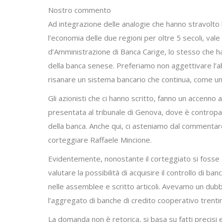
Nostro commento
Ad integrazione delle analogie che hanno stravolto l
l’economia delle due regioni per oltre 5 secoli, vale
d’Amministrazione di Banca Carige, lo stesso che ha
della banca senese. Preferiamo non aggettivare l’abi
risanare un sistema bancario che continua, come un’
Gli azionisti che ci hanno scritto, fanno un accenn
presentata al tribunale di Genova, dove è contropar
della banca. Anche qui, ci asteniamo dal commentare
corteggiare Raffaele Mincione.
Evidentemente, nonostante il corteggiato si fosse sfi
valutare la possibilità di acquisire il controllo di
nelle assemblee e scritto articoli. Avevamo un dubbi
l’aggregato di banche di credito cooperativo trenti
La domanda non è retorica, si basa su fatti precisi e