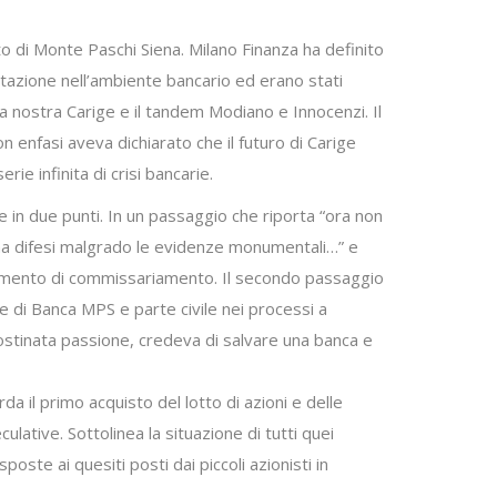
di Monte Paschi Siena. Milano Finanza ha definito
utazione nell’ambiente bancario ed erano stati
a nostra Carige e il tandem Modiano e Innocenzi. Il
 enfasi aveva dichiarato che il futuro di Carige
e infinita di crisi bancarie.
ne in due punti. In un passaggio che riporta “ora non
i ha difesi malgrado le evidenze monumentali…” e
vvedimento di commissariamento. Il secondo passaggio
te di Banca MPS e parte civile nei processi a
ostinata passione, credeva di salvare una banca e
da il primo acquisto del lotto di azioni e delle
culative. Sottolinea la situazione di tutti quei
ste ai quesiti posti dai piccoli azionisti in