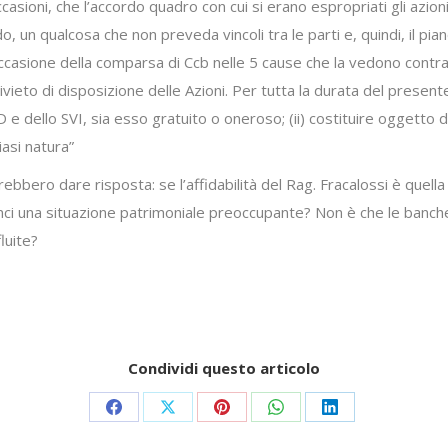
sioni, che l’accordo quadro con cui si erano espropriati gli azion
, un qualcosa che non preveda vincoli tra le parti e, quindi, il pi
occasione della comparsa di Ccb nelle 5 cause che la vedono contrap
vieto di disposizione delle Azioni. Per tutta la durata del present
D e dello SVI, sia esso gratuito o oneroso; (ii) costituire oggetto di
iasi natura”
bbero dare risposta: se l’affidabilità del Rag. Fracalossi è quella
nci una situazione patrimoniale preoccupante? Non è che le banche 
fluite?
Condividi questo articolo
Share
Share
Share
Share
Share