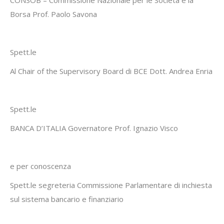
CONSOB – Commissione Nazionale per le Società e la
Borsa Prof. Paolo Savona
Spett.le
Al Chair of the Supervisory Board di BCE Dott. Andrea Enria
Spett.le
BANCA D’ITALIA Governatore Prof. Ignazio Visco
e per conoscenza
Spett.le segreteria Commissione Parlamentare di inchiesta
sul sistema bancario e finanziario