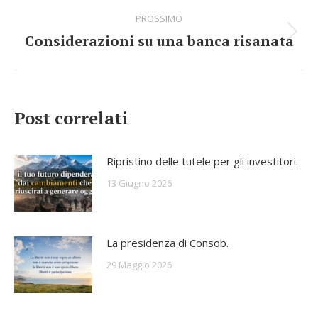
navigazione
dell'anteprima:
PROSSIMO
Considerazioni su una banca risanata
Numero
di
posts:
Post correlati
Ripristino delle tutele per gli investitori.
13 Giugno 2026
La presidenza di Consob.
29 Maggio 2026