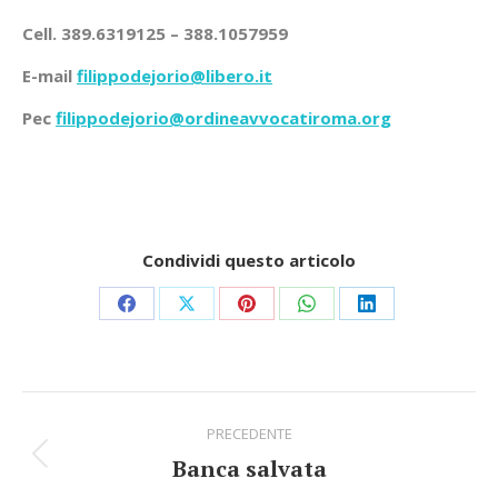
Cell. 389.6319125 – 388.1057959
E-mail
filippodejorio@libero.it
Pec
filippodejorio@ordineavvocatiroma.org
Condividi questo articolo
Share
Share
Share
Share
Share
on
on
on
on
on
Facebook
X
Pinterest
WhatsApp
LinkedIn
Commento
PRECEDENTE
di
Banca salvata
Stile