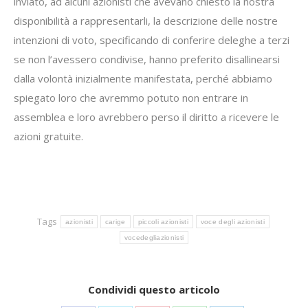
inviato, ad alcuni azionisti che avevano chiesto la nostra
disponibilità a rappresentarli, la descrizione delle nostre
intenzioni di voto, specificando di conferire deleghe a terzi
se non l’avessero condivise, hanno preferito disallinearsi
dalla volontà inizialmente manifestata, perché abbiamo
spiegato loro che avremmo potuto non entrare in
assemblea e loro avrebbero perso il diritto a ricevere le
azioni gratuite.
Tags
azionisti
carige
piccoli azionisti
voce degli azionisti
vocedegliazionisti
Condividi questo articolo