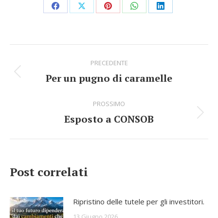
Share
Share
Share
Share
Share
on
on
on
on
on
Facebook
X
Pinterest
WhatsApp
LinkedIn
Commento
PRECEDENTE
di
Per un pugno di caramelle
Stile
navigazione
dell'anteprima:
PROSSIMO
Esposto a CONSOB
Numero
di
posts:
Post correlati
Ripristino delle tutele per gli investitori.
13 Giugno 2026