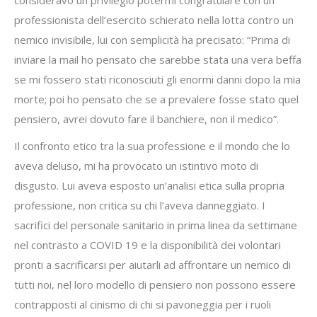
consideravo un privilegio potermi congratulare con un
professionista dell’esercito schierato nella lotta contro un
nemico invisibile, lui con semplicità ha precisato: “Prima di
inviare la mail ho pensato che sarebbe stata una vera beffa
se mi fossero stati riconosciuti gli enormi danni dopo la mia
morte; poi ho pensato che se a prevalere fosse stato quel
pensiero, avrei dovuto fare il banchiere, non il medico”.
Il confronto etico tra la sua professione e il mondo che lo
aveva deluso, mi ha provocato un istintivo moto di
disgusto. Lui aveva esposto un’analisi etica sulla propria
professione, non critica su chi l’aveva danneggiato. I
sacrifici del personale sanitario in prima linea da settimane
nel contrasto a COVID 19 e la disponibilità dei volontari
pronti a sacrificarsi per aiutarli ad affrontare un nemico di
tutti noi, nel loro modello di pensiero non possono essere
contrapposti al cinismo di chi si pavoneggia per i ruoli