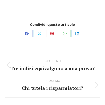
Condividi questo articolo
Share
Share
Share
Share
Share
on
on
on
on
on
Facebook
X
Pinterest
WhatsApp
LinkedIn
Commento
PRECEDENTE
di
Tre indizi equivalgono a una prova?
Stile
navigazione
dell'anteprima:
PROSSIMO
Chi tutela i risparmiatori?
Numero
di
posts: