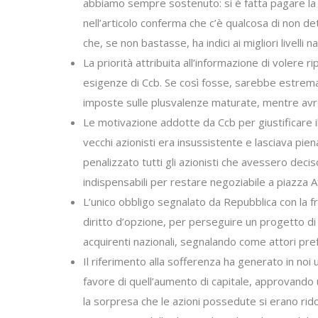
abbiamo sempre sostenuto: si è fatta pagare la pu
nell’articolo conferma che c’è qualcosa di non det
che, se non bastasse, ha indici ai migliori livelli
La priorità attribuita all’informazione di volere r
esigenze di Ccb. Se così fosse, sarebbe estremam
imposte sulle plusvalenze maturate, mentre avre
Le motivazione addotte da Ccb per giustificare i
vecchi azionisti era insussistente e lasciava pie
penalizzato tutti gli azionisti che avessero deciso
indispensabili per restare negoziabile a piazza Af
L’unico obbligo segnalato da Repubblica con la fra
diritto d’opzione, per perseguire un progetto di 
acquirenti nazionali, segnalando come attori prefe
Il riferimento alla sofferenza ha generato in no
favore di quell’aumento di capitale, approvando u
la sorpresa che le azioni possedute si erano rido