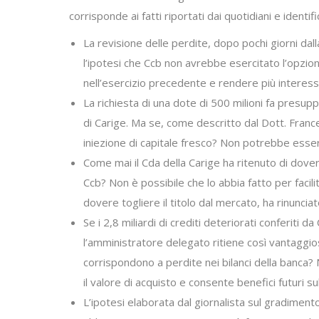
corrisponde ai fatti riportati dai quotidiani e identi
La revisione delle perdite, dopo pochi giorni da
l’ipotesi che Ccb non avrebbe esercitato l’opzio
nell’esercizio precedente e rendere più interessan
La richiesta di una dote di 500 milioni fa presup
di Carige. Ma se, come descritto dal Dott. France
iniezione di capitale fresco? Non potrebbe essere 
Come mai il Cda della Carige ha ritenuto di dovere
Ccb? Non è possibile che lo abbia fatto per facili
dovere togliere il titolo dal mercato, ha rinuncia
Se i 2,8 miliardi di crediti deteriorati conferiti
l’amministratore delegato ritiene così vantaggios
corrispondono a perdite nei bilanci della banca? 
il valore di acquisto e consente benefici futuri
L’ipotesi elaborata dal giornalista sul gradime