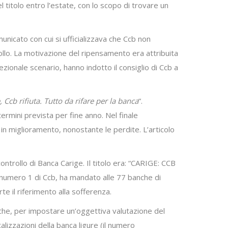
 titolo entro l’estate, con lo scopo di trovare un
municato con cui si ufficializzava che Ccb non
trollo. La motivazione del ripensamento era attribuita
ezionale scenario, hanno indotto il consiglio di Ccb a
, Ccb rifiuta. Tutto da rifare per la banca
”.
ermini prevista per fine anno. Nel finale
o in miglioramento, nonostante le perdite. L’articolo
controllo di Banca Carige. Il titolo era: “CARIGE: CCB
umero 1 di Ccb, ha mandato alle 77 banche di
e il riferimento alla sofferenza.
iche, per impostare un’oggettiva valutazione del
alizzazioni della banca ligure (il numero