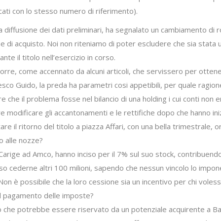
ficati con lo stesso numero di riferimento).
lla diffusione dei dati preliminari, ha segnalato un cambiamento d
ne di acquisto. Noi non riteniamo di poter escludere che sia stata
te il titolo nell’esercizio in corso.
porre, come accennato da alcuni articoli, che servissero per ottener
sco Guido, la preda ha parametri cosi appetibili, per quale ragion
che il problema fosse nel bilancio di una holding i cui conti non er
 modificare gli accantonamenti e le rettifiche dopo che hanno iniziat
tare il ritorno del titolo a piazza Affari, con una bella trimestral
to alle nozze?
 da Carige ad Amco, hanno inciso per il 7% sul suo stock, contribuend
o cederne altri 100 milioni, sapendo che nessun vincolo lo impone, e
Non è possibile che la loro cessione sia un incentivo per chi voless
 sul pagamento delle imposte?
nto che potrebbe essere riservato da un potenziale acquirente a 