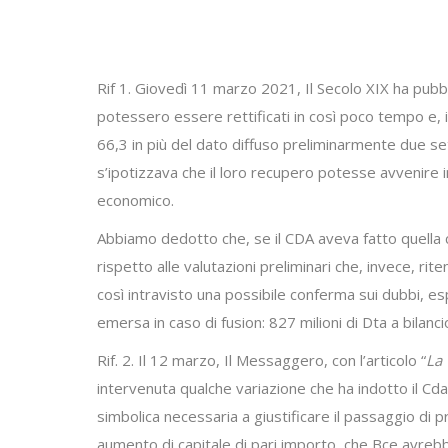
Rif 1. Giovedì 11 marzo 2021, Il Secolo XIX ha pubbli
potessero essere rettificati in così poco tempo e, in
66,3 in più del dato diffuso preliminarmente due se
s’ipotizzava che il loro recupero potesse avvenire i
economico.
Abbiamo dedotto che, se il CDA aveva fatto quella
rispetto alle valutazioni preliminari che, invece, ri
così intravisto una possibile conferma sui dubbi, e
emersa in caso di fusion: 827 milioni di Dta a bilanci
Rif. 2. Il 12 marzo, Il Messaggero, con l’articolo “
La 
intervenuta qualche variazione che ha indotto il Cda 
simbolica necessaria a giustificare il passaggio di 
aumento di capitale di pari importo, che Bce avreb