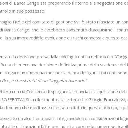
ioni di Banca Carige sta preparando il ritorno alla negoziazione del
ontrollo in suo possesso.
nsiglio Fitd e del comitato di gestione Svi, è stato rilasciato un co
i di Banca Carige, che le avrebbero consentito di acquisirne il con
o, la sua imprevedibile evoluzione e i rischi connessi a questo ecc
tato la decisione presa dalla holding trentina nell’articolo “
Carige
 Bce a chiedere una decisione definitiva prima della scadenza dei t
 di trovare un nuovo partner per la banca dei liguri, i cui conti son
 Bce, è che si tratti di un “soggetto bancario”
.
ttera con cui Ccb cerca di spiegare la rinuncia all’acquisizione del 
RTA”. Si fa riferimento alla lettera che Giorgio Fraccalossi, n
di nuovo che meritasse di essere citato in questo articolo, a part
idenziato da alcuni quotidiani, integrandolo con considerazioni log
o alle dichiarazioni fatte per indurli a coprire le numerose ricapit