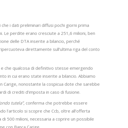
i che i dati preliminari diffusi pochi giorni prima
ni. Le perdite erano cresciute a 251,6 milioni, ben
ione delle DTA inserite a bilancio, perché
 ripercuoteva direttamente sull’ultima riga del conto
o e che qualcosa di definitivo stesse emergendo
nto in cui erano state inserite a bilancio. Abbiamo
con Carige, nonostante la cospicua dote che sarebbe
rdi di crediti d’imposta in caso di fusione.
fondo tutela”
, conferma che potrebbe essere
o l’articolo si scopre che Ccb, oltre all’offerta
 di 500 milioni, necessaria a coprire un possibile
one con Banca Carige.