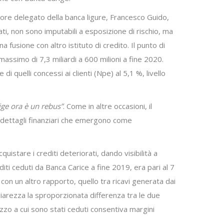
ratore delegato della banca ligure, Francesco Guido,
ati, non sono imputabili a esposizione di rischio, ma
fusione con altro istituto di credito. Il punto di
 massimo di 7,3 miliardi a 600 milioni a fine 2020.
di quelli concessi ai clienti (Npe) al 5,1 %, livello
rige ora è un rebus”
. Come in altre occasioni, il
u dettagli finanziari che emergono come
quistare i crediti deteriorati, dando visibilità a
editi ceduti da Banca Carice a fine 2019, era pari al 7
con un altro rapporto, quello tra ricavi generata dai
chiarezza la sproporzionata differenza tra le due
rezzo a cui sono stati ceduti consentiva margini