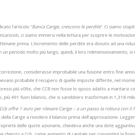
cato l’articolo “
Banca Carige, crescono le perdite
”. Ci siamo stupit
curiositi, ci siamo immersi nella lettura per scoprire le motivazio
ttimane prima. L’incremento delle perdite era dovuto ad una riduz
n un periodo molto più lungo, quindi, il loro ridimensionamento, si
 correzione, considerasse improbabile una fusione entro fine ann
tenevano probabile il recupero di quelle imposte differite, nel mome
spressi più v0lte, che CCB non fosse lo sposo adatto a maritarsi 
o, più 491 fuori bilancio, che si sarebbero trasformati in 1,318 milia
Ccb offre 1 euro per rilevare Carige – a un passo la rottura con il 
della Carige a rivedere il bilancio prima dell’approvazione. Leggend
proprietà delle quote azionarie, chiedeva anche una dote aggiuntiva
be chiesto a Ccb, come aumento di capitale per consentire la fusi