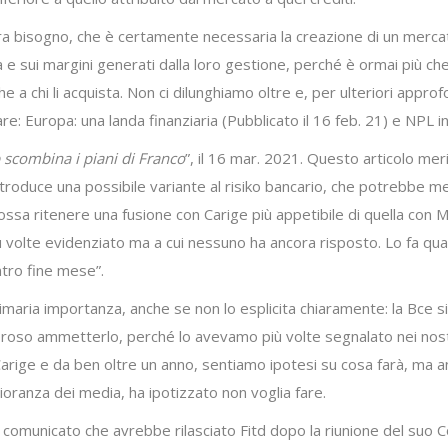
a bisogno, che è certamente necessaria la creazione di un mercato
ista e sui margini generati dalla loro gestione, perché è ormai più 
he a chi li acquista. Non ci dilunghiamo oltre e, per ulteriori appro
re: Europa: una landa finanziaria (Pubblicato il 16 feb. 21) e NPL in
 scombina i piani di Franco
”, il 16 mar. 2021. Questo articolo me
troduce una possibile variante al risiko bancario, che potrebbe me
 possa ritenere una fusione con Carige più appetibile di quella con
volte evidenziato ma a cui nessuno ha ancora risposto. Lo fa qu
ntro fine mese”.
maria importanza, anche se non lo esplicita chiaramente: la Bce si 
loroso ammetterlo, perché lo avevamo più volte segnalato nei nostr
a Carige e da ben oltre un anno, sentiamo ipotesi su cosa farà, ma
oranza dei media, ha ipotizzato non voglia fare.
l comunicato che avrebbe rilasciato Fitd dopo la riunione del suo C