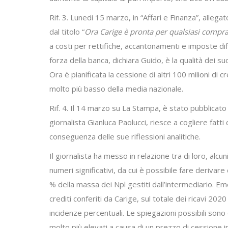
Rif. 3. Lunedi 15 marzo, in “Affari e Finanza”, alleg
dal titolo “
Ora Carige è pronta per qualsiasi compr
a costi per rettifiche, accantonamenti e imposte dif
forza della banca, dichiara Guido, è la qualità dei su
Ora è pianificata la cessione di altri 100 milioni di c
molto più basso della media nazionale.
Rif. 4. Il 14 marzo su La Stampa, è stato pubblicato l
giornalista Gianluca Paolucci, riesce a cogliere fa
conseguenza delle sue riflessioni analitiche.
Il giornalista ha messo in relazione tra di loro, alcun
numeri significativi, da cui è possibile fare derivare
% della massa dei Npl gestiti dall’intermediario. Em
crediti conferiti da Carige, sul totale dei ricavi 20
incidenze percentuali. Le spiegazioni possibili sono 
molto più elevati a causa di un prezzo di cessione in