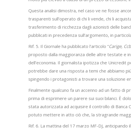
Questa analisi dimostra, nel caso ve ne fosse ancor
trasparenti sull’operato di chi li vende, chi li acqu
trasferimento di ricchezza dagli azionisti delle banc
pubblicati in precedenza sull’argomento, in particola
Rif. 5. Il Giornale ha pubblicato l’articolo “
Carige, Ccb
proposto dalla maggioranza delle altre testate e in
dell’economia. Il giornalista ipotizza che Unicredit
potrebbe dare una risposta a temi che abbiamo più 
spingendo i protagonisti a trovare una soluzione e
Finalmente qualcuno fa un accenno ad un fatto di pri
prima di esprimere un parere sui suoi bilanci. È do
stata autorizzata ad acquisire il controllo di Banc
potuto mettere in atto ciò che, la stragrande maggi
Rif. 6. La mattina del 17 marzo MF-DJ, anticipando i