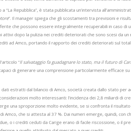
ato a “La Repubblica”, è stata pubblicata un’intervista all’amminist
atore
”. Il manager spiega che gli scostamenti tra previsioni e risult
ferite che possono essere integralmente recuperabili in caso di una 
oi attivi dopo la pulizia nei crediti deteriorati che sono scesi da un
rediti ad Amco, portando il rapporto dei crediti deteriorati sul totale 
’articolo “
Il salvataggio fa guadagnare lo stato, ma il futuro di Ca
tti capaci di generare una comprensione particolarmente efficace s
i dati estratti dal bilancio di Amco, società creata dallo stato per ac
 considerazioni molto interessanti: l’incidenza dei 2,8 miliardi di cr
erge una sproporzione molto evidente, se si confronta il risultato 
20 di Amco, che si attesta al 37 %. Dai numeri emerge, quindi, con 
due, o i crediti ceduti da Carige erano di facile riscossione, o il p
feriore a quello attribuito dal mercato a quei crediti.