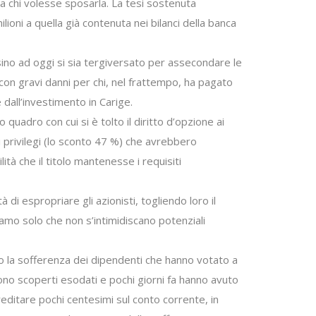
 a chi volesse sposarla. La tesi sostenuta
ioni a quella già contenuta nei bilanci della banca
e sino ad oggi si sia tergiversato per assecondare le
con gravi danni per chi, nel frattempo, ha pagato
dall’investimento in Carige.
adro con cui si è tolto il diritto d’opzione ai
i privilegi (lo sconto 47 %) che avrebbero
lità che il titolo mantenesse i requisiti
di espropriare gli azionisti, togliendo loro il
iamo solo che non s’intimidiscano potenziali
o la sofferenza dei dipendenti che hanno votato a
sono scoperti esodati e pochi giorni fa hanno avuto
reditare pochi centesimi sul conto corrente, in