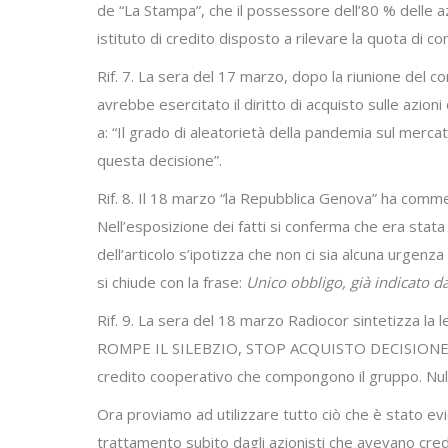
de “La Stampa”, che il possessore dell’80 % delle az
istituto di credito disposto a rilevare la quota di c
Rif. 7. La sera del 17 marzo, dopo la riunione del co
avrebbe esercitato il diritto di acquisto sulle azion
a: “Il grado di aleatorietà della pandemia sul mercat
questa decisione”.
Rif. 8. Il 18 marzo “la Repubblica Genova” ha commen
Nell’esposizione dei fatti si conferma che era stata
dell’articolo s’ipotizza che non ci sia alcuna urgenza
si chiude con la frase:
Unico obbligo, già indicato da
Rif. 9. La sera del 18 marzo Radiocor sintetizza la le
ROMPE IL SILEBZIO, STOP ACQUISTO DECISIONE SOFFE
credito cooperativo che compongono il gruppo. Nulla 
Ora proviamo ad utilizzare tutto ciò che è stato ev
trattamento subito dagli azionisti che avevano credut