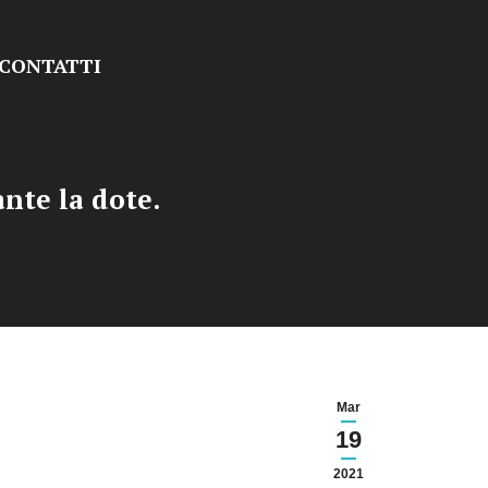
CONTATTI
nte la dote.
Mar
19
2021