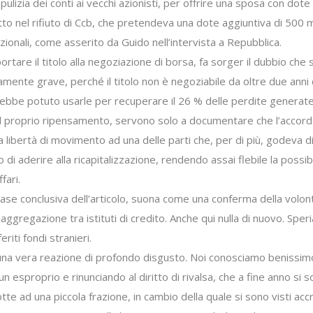
lizia dei conti ai vecchi azionisti, per offrire una sposa con dote
to nel rifiuto di Ccb, che pretendeva una dote aggiuntiva di 500 mil
 nazionali, come asserito da Guido nell’intervista a Repubblica.
iportare il titolo alla negoziazione di borsa, fa sorger il dubbio ch
ente grave, perché il titolo non è negoziabile da oltre due anni 
bbe potuto usarle per recuperare il 26 % delle perdite generate 
l proprio ripensamento, servono solo a documentare che l’accordo qu
na libertà di movimento ad una delle parti che, per di più, godeva d
 di aderire alla ricapitalizzazione, rendendo assai flebile la possibi
fari.
se conclusiva dell’articolo, suona come una conferma della volontà 
aggregazione tra istituti di credito. Anche qui nulla di nuovo. Sper
riti fondi stranieri.
i una vera reazione di profondo disgusto. Noi conosciamo benissim
n esproprio e rinunciando al diritto di rivalsa, che a fine anno si 
tte ad una piccola frazione, in cambio della quale si sono visti acc