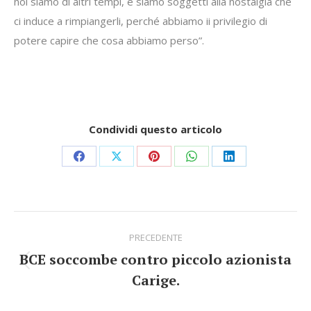
noi siamo di altri tempi, e siamo soggetti alla nostalgia che
ci induce a rimpiangerli, perché abbiamo ii privilegio di
potere capire che cosa abbiamo perso”.
Condividi questo articolo
Share
Share
Share
Share
Share
on
on
on
on
on
Facebook
X
Pinterest
WhatsApp
LinkedIn
Commento
PRECEDENTE
di
BCE soccombe contro piccolo azionista
Stile
navigazione
Carige.
dell'anteprima: