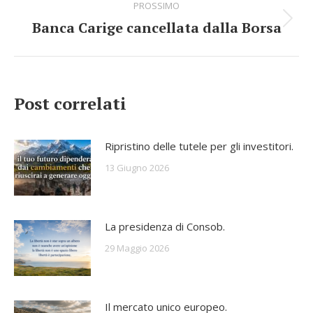
PROSSIMO
Banca Carige cancellata dalla Borsa
Numero
di
posts:
Post correlati
Ripristino delle tutele per gli investitori.
13 Giugno 2026
La presidenza di Consob.
29 Maggio 2026
Il mercato unico europeo.