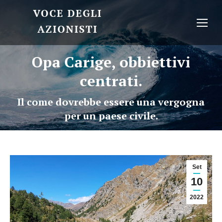
Opa Carige, obbiettivi
centrati.
Il come dovrebbe essere una vergogna
per un paese civile.
Set
10
2022