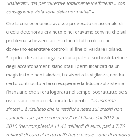
“inalterati”, ma per “direttive totalmente inefficienti… con
conseguente violazione della normativa
” –
Che la crisi economica avesse provocato un accumulo di
crediti deteriorati era noto e noi eravamo convinti che sul
problema si fossero accesi i fari di tutti coloro che
dovevano esercitare controlli, al fine di validare i bilanci.
Scoprire che ad accorgersi di una palese sottovalutazione
degli accantonamenti siano stati i periti incaricati da un
magistrato e non i sindaci, i revisori o la vigilanza, non ha
certo contribuito a farci recuperare la fiducia sul sistema
finanziario che si era logorata nel tempo. Soprattutto se si
osservano i numeri elaborati dai periti. – “
in estrema
sintesi… è risultato che le rettifiche nette sui crediti non
contabilizzate per competenza
”
nei bilanci dal 2012 al
2015 “per complessivi 11,42 miliardi di euro, pari a 7,76
miliardi di euro al netto dell’effetto fiscale, sono di importo