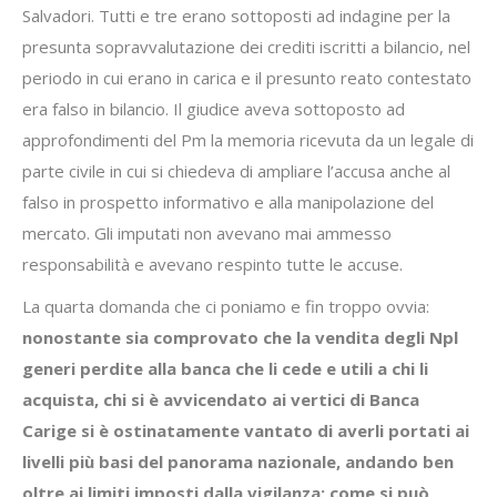
Salvadori. Tutti e tre erano sottoposti ad indagine per la
presunta sopravvalutazione dei crediti iscritti a bilancio, nel
periodo in cui erano in carica e il presunto reato contestato
era falso in bilancio. Il giudice aveva sottoposto ad
approfondimenti del Pm la memoria ricevuta da un legale di
parte civile in cui si chiedeva di ampliare l’accusa anche al
falso in prospetto informativo e alla manipolazione del
mercato. Gli imputati non avevano mai ammesso
responsabilità e avevano respinto tutte le accuse.
La quarta domanda che ci poniamo e fin troppo ovvia:
nonostante sia comprovato che la vendita degli Npl
generi perdite alla banca che li cede e utili a chi li
acquista, chi si è avvicendato ai vertici di Banca
Carige si è ostinatamente vantato di averli portati ai
livelli più basi del panorama nazionale, andando ben
oltre ai limiti imposti dalla vigilanza; come si può