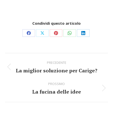
Condividi questo articolo
Share
Share
Share
Share
Share
on
on
on
on
on
Facebook
X
Pinterest
WhatsApp
LinkedIn
Commento
PRECEDENTE
di
La miglior soluzione per Carige?
Stile
navigazione
dell'anteprima:
PROSSIMO
La fucina delle idee
Numero
di
posts: