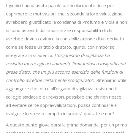
I giudici hanno usato parole particolarmente dure per
esprimere le motivazioni che, secondo la loro valutazione,
avrebbero giustificato la condanna di Profumo e Viola e non
si sono astenuti dal rimarcare le responsabilità di chi
avrebbe dovuto evitare la contabilizzazione di un derivato
come se fosse un titolo di stato, quindi, con rimborso
integrale alla scadenza:
L’organismo di vigilanza ha
assistito inerte agli accadimenti, limitandosi a insignificanti
prese d’atto, che un più accorto esercizio delle funzioni di
controllo avrebbe certamente scongiurato”
. Riteniamo utile
aggiungere che, oltre all’organo di vigilanza, esistono il
collegio sindacale e i revisori, possibile che chi non riesce
ad evitare certe sopravvalutazioni, possa continuare a
svolgere lo stesso compito in società quotate e non?
A questo punto giova porsi la prima domanda, per un primo
confronto con quanto accaduto a Banca Carige
: come mai