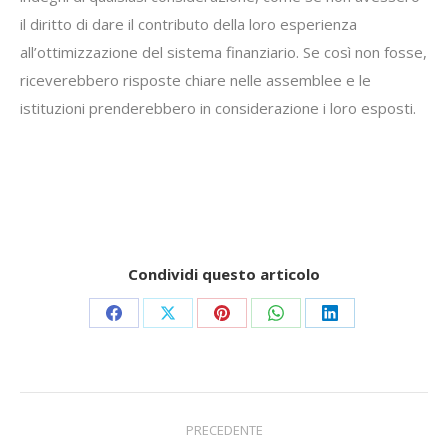
il diritto di dare il contributo della loro esperienza
all’ottimizzazione del sistema finanziario. Se così non fosse,
riceverebbero risposte chiare nelle assemblee e le
istituzioni prenderebbero in considerazione i loro esposti.
Condividi questo articolo
Share
Share
Share
Share
Share
on
on
on
on
on
Facebook
X
Pinterest
WhatsApp
LinkedIn
Commento
PRECEDENTE