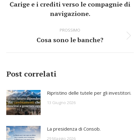
di
Carige e i crediti verso le compagnie di
Stile
navigazione
navigazione.
dell'anteprima:
PROSSIMO
Cosa sono le banche?
Numero
di
posts:
Post correlati
Ripristino delle tutele per gli investitori.
13 Giugno 2026
La presidenza di Consob.
29 Maggio 2026