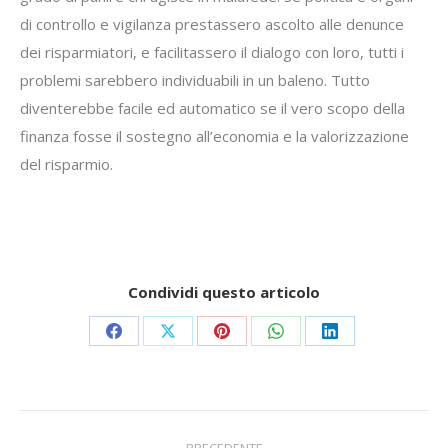
di controllo e vigilanza prestassero ascolto alle denunce
dei risparmiatori, e facilitassero il dialogo con loro, tutti i
problemi sarebbero individuabili in un baleno. Tutto
diventerebbe facile ed automatico se il vero scopo della
finanza fosse il sostegno all’economia e la valorizzazione
del risparmio.
Condividi questo articolo
Share
Share
Share
Share
Share
on
on
on
on
on
Facebook
X
Pinterest
WhatsApp
LinkedIn
Commento
PRECEDENTE