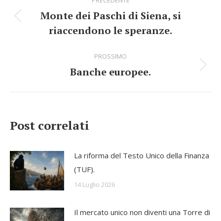
di
Monte dei Paschi di Siena, si
Stile
navigazione
riaccendono le speranze.
dell'anteprima:
PROSSIMO
Banche europee.
Numero
di
posts:
Post correlati
La riforma del Testo Unico della Finanza
(TUF).
14 Luglio 2026
Il mercato unico non diventi una Torre di