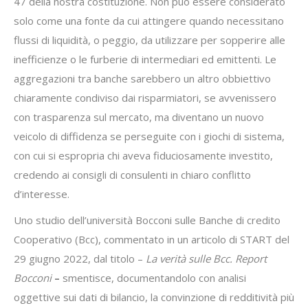
47 della nostra costituzione. Non può essere considerato
solo come una fonte da cui attingere quando necessitano
flussi di liquidità, o peggio, da utilizzare per sopperire alle
inefficienze o le furberie di intermediari ed emittenti. Le
aggregazioni tra banche sarebbero un altro obbiettivo
chiaramente condiviso dai risparmiatori, se avvenissero
con trasparenza sul mercato, ma diventano un nuovo
veicolo di diffidenza se perseguite con i giochi di sistema,
con cui si espropria chi aveva fiduciosamente investito,
credendo ai consigli di consulenti in chiaro conflitto
d’interesse.
Uno studio dell’università Bocconi sulle Banche di credito
Cooperativo (Bcc), commentato in un articolo di START del
29 giugno 2022, dal titolo –
La verità sulle Bcc. Report
Bocconi
–
smentisce, documentandolo con analisi
oggettive sui dati di bilancio, la convinzione di redditività più