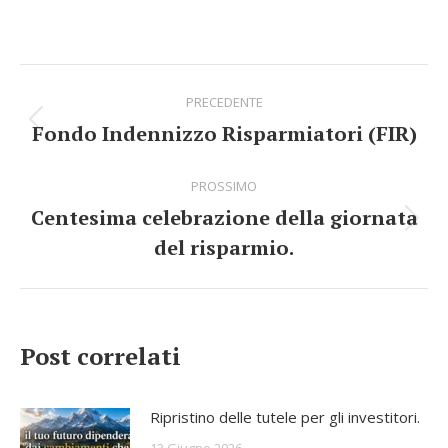
on
on
on
on
on
Facebook
X
Pinterest
WhatsApp
LinkedIn
Commento
PRECEDENTE
di
Fondo Indennizzo Risparmiatori (FIR)
Stile
navigazione
dell'anteprima:
PROSSIMO
Centesima celebrazione della giornata
Numero
del risparmio.
di
posts:
Post correlati
Ripristino delle tutele per gli investitori.
13 Giugno 2026