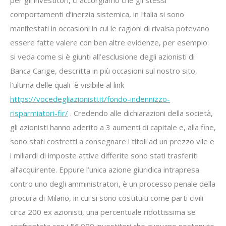
comportamenti d’inerzia sistemica, in Italia si sono
manifestati in occasioni in cui le ragioni di rivalsa potevano
essere fatte valere con ben altre evidenze, per esempio:
si veda come si è giunti all’esclusione degli azionisti di
Banca Carige, descritta in più occasioni sul nostro sito,
l’ultima delle quali è visibile al link
https://vocedegliazionisti.it/fondo-indennizzo-
risparmiatori-fir/
. Credendo alle dichiarazioni della società,
gli azionisti hanno aderito a 3 aumenti di capitale e, alla fine,
sono stati costretti a consegnare i titoli ad un prezzo vile e
i miliardi di imposte attive differite sono stati trasferiti
all’acquirente. Eppure l’unica azione giuridica intrapresa
contro uno degli amministratori, è un processo penale della
procura di Milano, in cui si sono costituiti come parti civili
circa 200 ex azionisti, una percentuale ridottissima se
confrontata con i 56.000 investitori che avevano sostenuto