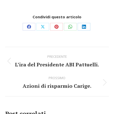
Condividi questo articolo
Share
Share
Share
Share
Share
on
on
on
on
on
Facebook
X
Pinterest
WhatsApp
LinkedIn
Commento
PRECEDENTE
di
L’ira del Presidente ABI Pattuelli.
Stile
navigazione
dell'anteprima:
PROSSIMO
Azioni di risparmio Carige.
Numero
di
posts:
Post correlati