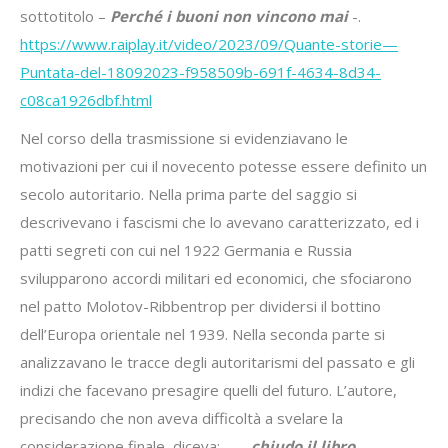
sottotitolo –
Perché i buoni non vincono mai
-.
https://www.raiplay.it/video/2023/09/Quante-storie—
Puntata-del-18092023-f958509b-691f-4634-8d34-
c08ca1926dbf.html
Nel corso della trasmissione si evidenziavano le
motivazioni per cui il novecento potesse essere definito un
secolo autoritario. Nella prima parte del saggio si
descrivevano i fascismi che lo avevano caratterizzato, ed i
patti segreti con cui nel 1922 Germania e Russia
svilupparono accordi militari ed economici, che sfociarono
nel patto Molotov-Ribbentrop per dividersi il bottino
dell’Europa orientale nel 1939. Nella seconda parte si
analizzavano le tracce degli autoritarismi del passato e gli
indizi che facevano presagire quelli del futuro. L’autore,
precisando che non aveva difficoltà a svelare la
considerazione finale, diceva: – …
chiudo il libro