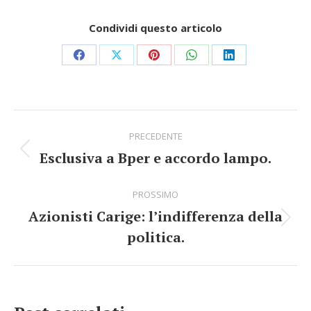
Condividi questo articolo
Share
Share
Share
Share
Share
on
on
on
on
on
Facebook
X
Pinterest
WhatsApp
LinkedIn
Commento
PRECEDENTE
di
Esclusiva a Bper e accordo lampo.
Stile
navigazione
dell'anteprima:
PROSSIMO
Azionisti Carige: l’indifferenza della
Numero
politica.
di
posts: